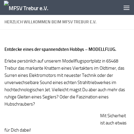
Zum Inhalt springen
HERZLICH WILLKOMMEN BEIM MFSV TREBUR E.V.
Entdecke eines der spannendsten Hobbys – MODELLFLUG.
Erlebe persönlich auf unserem Modellflugsportplatz in 65468
Trebur das markante Knattern eines Viertakters im Oldtimer, das
Surren eines Elektromotors mit neuester Technik oder der
unverwechselbare Sound eines echten Strahltriebwerkes im
hochtechnologischen Jet. Vielleicht magst Du aber auch mehr das
ruhige Gleiten eines Seglers? Oder die Faszination eines
Hubschraubers?
Mit Sicherheit
ist auch etwas
für Dich dabei!